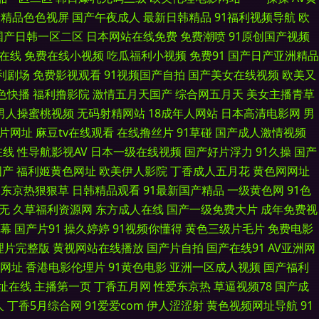
产精品色色视屏
国产午夜成人
最新日韩精品
91福利视频导航
欧
欧美性变态网 91破解官网免费 精品偷拍 五月丁香福利影院 超碰97打炮偷
国产日韩一区二区
日本网站在线免费
免费潮喷
91原创国产视频
幕在线
免费在线小视频
吃瓜福利小视频
免费91
国产日产亚洲精品
福利姬 成人午夜福利剧场 欧洲肥婆a级网站 91色人妻 黄色地址五月天 午
福利剧场
免费影视观看
91视频国产自拍
国产美女在线视频
欧美又
1色快播
福利撸影院
激情五月天国产
综合网五月天
美女主播青草
产 黑料自拍网 丝袜诱惑毛片 豆花视频久久 色穴穴网 av高清电影资源 美女
男人操蜜桃视频
无码射精网站
18成年人网站
日本高清电影网
男
a片网址
麻豆tv在线观看
在线撸丝片
91草碰
国产成人激情视频
俺去也久久 欧美另类丝袜自拍 91黑丝后入 蜜芽91中出 91黄色图片 久久大
在线
性导航影视AV
日本一级在线视频
国产好片浮力
91久操
国产
国产
福利姬黄色网址
欧美伊人影院
丁香成人五月花
黄色网网址
1 人人操人人干网 97人人操人人插 欧美日韩精品中文 91熟女91 欧美AA
东京热狠狠草
日韩精品观看
91最新国产精品
一级黄色网
91色
无
久草福利资源网
东方成人在线
国产一级免费大片
成年免费视
洲 另类欧美 91豆花网动漫 另类播播 91国内产香蕉 老湿久久 91传媒免
幕
国产片91
操久婷婷
91视频你懂得
黄色三级片毛片
免费电影
理片完整版
黄视网站在线播放
国产片自拍
国产在线91
AV亚洲网
在线 国产精品久久视频 97超鹏资源站 欧洲色三级 超碰97操 日本女同伦理
网址
香港电影伦理片
91黄色电影
亚洲一区成人视频
国产福利
大香蕉 狠狠色97 伊人成人大香蕉 久草久热视频在线 AV草逼网 日韩A∨手机
址在线
主播第一页
丁香五月网
性爱东京热
草逼视频78
国产成
人
丁香5月综合网
91爱爱com
伊人涩涩射
黄色视频网址导航
91
影 91猫先生视频