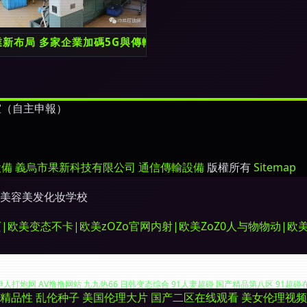
的行業應用與優勢
業新布局 多家企業加碼5G與傳輸設備領域
室（自主申報）
設備
義烏市果新科技有限公司
通信傳輸設備
版權所有
Sitemap
美容美发化妆学校
美变态不卡|欧美zOZo官网内射|欧美ZoZ0人与物物动|欧美
精品性
乱伦种子
美国伦理大片
国产二区在线观看
美女伦理视频
夜寂寞影院 超碰在线免费97 国产精品五区 久久尤物天堂 日本A∨中文字幕 四虎毛影