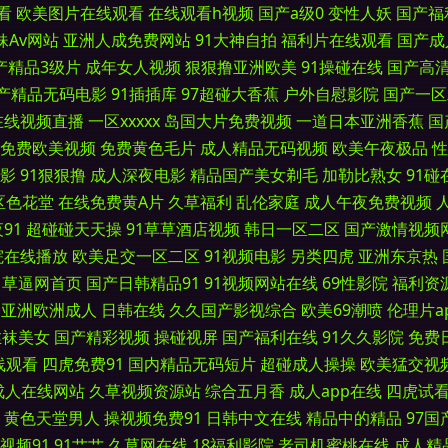
看
欧美图片在线观看
在线观看h视频
国产a级0
变性人妖
国产福
妹Av网站
亚洲人成免费网站
91大神自拍
福利片在线观看
国产成
人打炮网 AV撸撸网站 九九热66 日韩变态综合 91人妻超碰 国产精品第八区 91超
产精品3级片
成年女人视频
狠狠撸亚洲欧美
91操碰在线
国产高
产精品无码电影
91插插库
97超碰大香蕉
户外自慰影院
国产一区
第8页 亚洲综合自拍a片 菠萝αⅴ 日韩欧美中 91大神精品 超碰久热 五月婷婷六月花
在线视频直播
一区xxxxx
岛国大片免费视频
一道日本亚洲香蕉
国
 AV色福利网 九九热艹 操逼影视豆花社区 亚洲五区视频 不卡国产视频 日本女抠逼 伊
免费欧美视频
免费黄色毛片
成人精品无码视频
欧美午夜极品
性
影
91狠狠撸
成人深夜电影
精品国产美女剃毛
加勒比熟女
91碰
u麻豆 91干在线视频 ts国产人妖AV 国产午夜艹逼 蜜桃91亚洲精选 激情与性爱 老司机
区色花堂
在线免费黄A片
久草福利
乱伦家庭
成人午夜免费视频
91
超碰碰天天操
91草草酒店视频
韩日一区二区
国产激情视频
 综合色色综合 成人韩国在线看A 蜜桃狠狠综合色 综合欧美国产日韩 大香蕉伊人久久爱 
院在线播放
欧美足交一区二区
91视频电影
另类四虎
亚洲东京热
草逼网首页
国产日韩精品91
91视频网站在线
69性影院
福利资
超碰人一本道 欧美色图另类 亚洲综合中文网 操射人妖Ts 久久午夜神器 四虎探花社区 
亚洲欧洲成人
日韩在线
久久国产影视综合
欧美69潮喷
伦理片a
丝袜美女
国产精彩视频
操碰视屏
国产福利在线
91久久影院
免费
丝在线 国产中文11 人人妻人人操人人 91大神免费网址 www我操欧美 欧美亚综合网 9
线观看
四虎免费91
国内精品无码短片
超碰成人操操
欧美猛交视
成人在线网站
久草视频资源站
综合五月香
成人app在线
四虎试
院 黄色小网战 少妇黑丝足交 操逼首页 福利影院97 91视频免费入口 国产一二一二级 
黄色天堂男人
操视频免费91
日韩中文在线
精品中的精品
97
视频91
91艹艹
久草网在线
18福利影院
老司机蜜桃在线
成人精
 无码三级日韩 超碰人人看系列 免费的曰韩AV 91超碰人人操 国产乱乱A片 日本一级免费