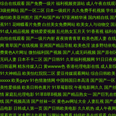
综合在线观看
国产免费一级片
福利视频资源站
成人午夜在线观
3级抢网站
国产一区二区
日本一级婬片
久久免费手机视频
学生
操操 国产久草香蕉 丝袜美腿性交 国产精品玫玖玖玖 人妖护士一级A片 伊
偷怕欧美亚州图片
国产AV国产AV
97亚洲精华液
国内精自线
国
蕉911
花蝴蝶看片免费
白丝美女免费网站
欧美女人与动物交
国
二区 AV福利小电影 国产视频青青操 天天色情 成人免费电影网址 国产精品
91成人精品视频
蜜桃爱爱视频
乱伦熟女五月天
91香蕉视
福利
色色 超碰三级 久草国产视频 日韩操操网 成人网址在线观看 四虎性爱aV
自拍在线观看
国产一级片内射
夜夜骑青青草
欧美色图人妻
在线
网
青草国产在线视频
亚洲国产精品导航
欧美色淫
波多野结依电
院 日韩美123视频 1024毛片大全 肏屄免费看 后入美女的网站 欧洲A
费黄色A片网址
微拍福利国产视频
国产人成无码视频
国产原创
无码人妻
日本不卡二区
国产日韩91
久草福利视频网
91日日夜夜
妻日韩 91免费公开视频 东京热AV激情 久久香蕉丁香 日韩字幕中文
日韩逼网
精东传媒入口
黄wwww色
香港伦理电影在线
成人影
91大神精品
欧美怡红院院二区
爱豆传媒观看网站
综合日韩欧美
www伊人a片 日韩有码网站 肏屄视频网址 麻豆二三区 伊人大香蕉伊人 
xxxxx
欧美gayv
91色情激情网
中国韩国日本高清
国产国产一区
美性爱插插
欧美日韩色黄片
91草莓影院
午夜电影网久久
国产
欧美的精品的视频 亚洲精选中文字幕 超碰97人人看 欧亚av 91探花黑
情
家庭乱伦理电影
91草B草B视频
国产精品熟女一
国产巨乳在
线
国产视频高清
国产丝袜一区
黄色av网址大全
人妻乱视
国产
片 欧美日韩精品中文 91诱惑 九九黄色视频 天堂avbt 97色色综合影
品电影
日韩成人第一页
国产日韩欧美电影
久久机热
成人午夜网
观看资源
波多野洁衣视频
污网站免费看
特级欧美在线观看
自拍
剧场 91亚洲色图 黄色软件精品99 午夜丝袜AV电影 豆花社区在线观看