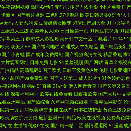
97午夜福利视频
岛国AV动作无码
波多野吉依电影
小h片免费
国
区 91成人版 国产精品青草 午夜剧场欧美 久草视频福利 亚洲狼人综合 成人综合色图 
一卡新区
国产看片资源
二色吧97资源站
欧美日韩另类0
91华人
AV无码
人妻系列
爱豆传媒倩女幽魂
超清国产剧大全
91中文字
 熟女一区国产日韩 草逼福利导航 免费看的三级毛片 伊人久久综合精品 韩国精品一区 午夜
人三级成人三级
欧美老女人bb
日日操第一页
91网豆花视频
91
文字幕第三页
超碰成人影视
欧美日韩中文一区
手机看片1204
9
 欧美肏屄视频在线 91操操操 含羞草AV在 天天搞穴 超碰在线免费人人 欧美色AB 91国
欧美
欧美大BB
国产福利啪啪
欧洲成人午夜精品
国产精品美乳
91国产小青蛙
国产成年免费网站
国产视频高清在线
精品香蕉
求
vav久 男女91上 91抱起来打桩 黄色免费网站看片 91九色123区 日韩淫乱视频 俺来也
韩大片观看网址
日韩免费电影
91羞羞视频
国产网站
青草全福视
产拍精品
高清乱码0
国产欧美
日韩三级黄色A片
伦理电影亚洲
色图 av岛国网站 免费的黄色网 中文字幕无线观 岛国动作片 欧美性爱另类 www在线9
伦小说
国产va免费观看
国产人妖第二
成人影片h
91色婷婷瑟色
午夜福利在线网站
91直播
91处女
伊人网青青草
国产又爽又黄又
夜极品 国产精品片 五月天精品导航 国产HD在线 手机在线视91 成人秘密网站 日本鲁丝亚
在线
深夜福利网址
欧美在线免费看
日夜夜欧美
国产大片中文字
观看亚洲精品
国产热综合
久草网视频在线看
午夜精品网影院
伦
AV无码熟女 欧美精品一 91午夜 免费三级网 久草综合网 91免费线上视频 玖草资源
院第一页
乱码欧美孕交
超碰在线艹
日本在线护士
黄色三级免费
 青草五月婷 超碰人人做 不卡三级片 91人妻白丝 老司机AV88 韩国无码黄色 伊人99
欧美肠交扩张另类
最新亚洲日韩精品
欧美在线视频
免费黄色网
网站在
主播福利姬h在线
国产精一精二区
基情涩涩网
51漫画成
v传媒 五月天超碰 黑丝国产在线 亚洲色图成人套图 精品卡一在线 自拍网站 狼友av电