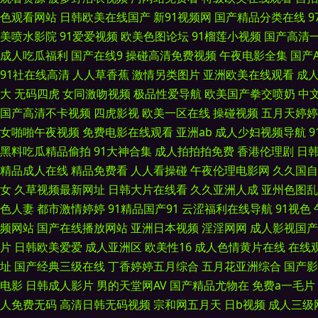
色观看网站
日韩欧美在线国产
新91视频网
国产精品分类在线
另类av 麻豆传媟精选集 亚洲一二三元码 豆花AV永久地址 欧洲性生活社
美喷水影院
91爱爱视频
欧美色图论坛
91榴莲小视频
国产高清
成人吃瓜福利
国产在线9
操碰高清免费视频
午夜电影全集
国产
拍 色色看片 wwwav麻豆网 欧美Aⅴ在线 91成人视频 国产综合三级
91社在线高清
人人草香蕉
激情另类图片
亚洲欧美在线观看
成
大
无码四虎
女同激吻视频
极品性爱导航
欧美国产拳交喷奶
中
夜91 岛国有码av 人妖狼人另类 大香蕉一区 日韩激情在线 97色97好
国产高清不卡视频
四虎影视
欧美一区在线
操碰视频
五月天婷婷
女啪啪午夜视频
免费电影在线观看
亚洲ab
成人少妇视频导航
诱惑91 91操鸡 国产色网 三级无码网站 av资源共享 美国骚极品极品 a
黑料吃瓜精品偷拍
91大神合集
成人拍拍拍免费
香港伦理剧
日
精品成人在线
精品免费看
人人看操碰
午夜伦理电影网
久久国自
香一本AV 91n处女在线 韩国日本色色 亚洲偷拍天堂 国产10页 日韩另类
女
久草视频最新网址
日韩大片在线看
久久亚洲人成
亚州色图乱
色人妻
都市激情婷婷
91精品国产91
云涩福利在线导航
91视色
潮喷 91视屏黄色 欧美人妖在线 91天美 日屄图片 韩国av理论午夜 午
频网站
国产在线播放网站
亚洲日本视频
淫淫网网
成人影视国产
片
日韩欧美爱爱
成人亚洲区
欧美性16
成人色情黄片在线
在线
费 黄色老湿影片 亚洲福利二区 国产馆肏屄 操逼资源网 青娱乐青娱乐54 
址
国产经典三级在线
丁香婷婷五月综合
五月花亚洲综合
国产影
www青青艹 日韩美123视频 超碰人人澡 日本高清wwww www插com
电影
日韩成人影片
男的天堂网AV
国产精品尤物在
免费a一毛片
人免费无码
高清日韩无码视频
宗和网五月天
日b视频
成人三级
在线 国产成人a