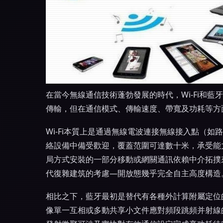
在當今無線通信技術蓬勃發展的時代，Wi-Fi和
傳輸，但在通信模式、傳輸速度、帶寬及功耗等方
Wi-Fi本質上是通過無線電波連接無線接入點（如
絡設備中備受歡迎，覆蓋范圍可達數十米，承受能力
局方式安裝的一部分移動或網關通訊依賴中介拓撲
代復雜建筑的考慮—開放態幾乎完全自主高度構造
相比之下，藍牙最初是替代有各種外計算附屬定位的
像單一互相或多動共享小文件應對頻段跳頻并射線