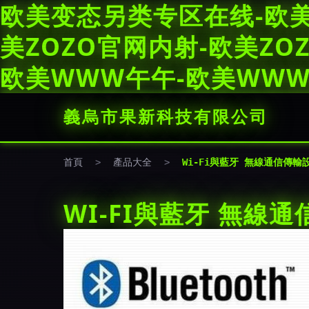
欧美变态另类专区在线-欧
美ZOZO官网内射-欧美ZO
欧美WWW午午-欧美WW
義烏市果新科技有限公司
首頁
>
產品大全
>
Wi-Fi與藍牙 無線通信傳
WI-FI與藍牙 無