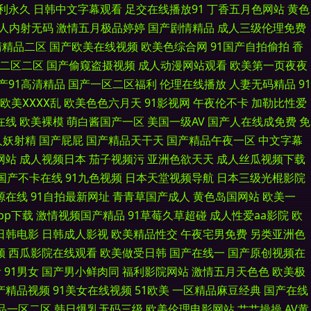
利永久
日韩中文字幕观看
足交在线播放91
丁香五月色网站
黄色
人内射无码
激情五月极品婷婷
国产剧情精品
成人三级伦理免费
碰在线最新 免费的黄色的网站 超碰免费伪娘91 久草资源在线白浆 九一一区
清精品二区
国产欧美在线视频
欧美色综合网
91国产自拍偷拍
香
二区二区
国产偷窥盗摄视频
成人动漫网站观看
欧美第一页夜夜
 91性愛 国产女同视频 三级网站高清无码 91福利在线看 久久肏逼网 日韩
产91高清精品
国产一区二区福利
伦理在线播放
人妻无码精品
91
人黄色片 91洮色 草比视频线观看 国产夫妻3p 日韩精品免费看 伦理剧影
欧美ⅩⅩⅩⅩ乱
欧美色色六月天
91影视网
午夜伦不卡
加勒比性爱
在线
欧美裸模
萌白酱国产一区
美国一级AV
国产人在线成免费
免
网址 www春色国产 豆花入口 国产酒店久久网 久草福利资源ai 无码破解人
人妖射精
国产屁屁
国产精品天干天
国产精品午夜一区
中文字幕
网站
成人视频日本
茄子视频污
亚洲色欲天天
成人丝瓜视频下载
欧美性爱去干网 足交国产在线黑丝 黄网站大全免费 污版视频 av操超碰
国产不卡在线
91九色视频
日本天堂视频导航
日本三级光棍影院
源在线
91自拍最新网址
青青草国产成人
黄色岛国网站
欧美一
第一导航福利国产 av三级片网 老司机AV88 午夜影院毛片 丁香五月影院
pp下载
激情视频国产精品
91草莓久草超碰
成人性爱aa影院
欧
日韩电影
日韩成人影视
欧美精品性交
午夜宅男免费
另类亚洲色
1高清免费视频 国产aa麻豆 日本老司机草 91后入美女蜜桃 福利午夜理论
频
西瓜影院在线观看
欧美做受日韩
国产在线一
国产原创视频在
看
91男女
国产男小鲜肉同
福利影院网站
激情五月天色色
欧美极
亚洲黄网站网站 青娱乐91午夜 日本女人性淫视频 91网在在线播放 欧洲午夜
国产精品视频
91美女在线视频
51欧美
一区精品麻豆经典
国产在线
品一区二区
韩日爆乳无码三级
欧美伦理电影网站
艹艹操操
AV黄
影片 91自产精品国 久久艹手机在线 91爱爱网 国产中文 熟女东北 变态