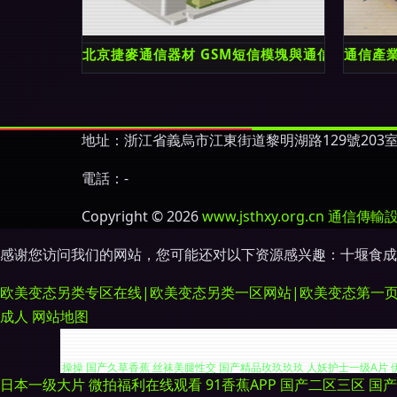
北京捷麥通信器材 GSM短信模塊與通信傳輸設備
通信產
地址：浙江省義烏市江東街道黎明湖路129號203
電話：-
Copyright © 2026
www.jsthxy.org.cn
通信傳輸
感谢您访问我们的网站，您可能还对以下资源感兴趣：十堰食成
欧美变态另类专区在线|欧美变态另类一区网站|欧美变态第一页|欧
成人
网站地图
日本一级大片
微拍福利在线观看
91香蕉APP
国产二区三区
国产
婷婷色在线 欧美人另类不卡 97碰人人摸 国产精品日韩精品 免费色网 深