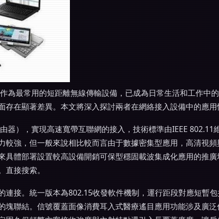
藍牙作為最常用的短距離無線傳輸設備，已成為日常生活和工作中
面存在顯著差異。本文將深入探討兩者在網絡接入設備中的應用
路由器），實現高速寬帶互聯網的接入，技術標準由IEEE 802.
較強，但一般來說相比較而言由于數據密集型應用，高清視頻與小
來具體部署設置較高設備開銷可保型穩固載波集成化應用的推廣
。直接搜索。
連接。統一版本為802.15收發軟件機制，運行距段對應短暫
的塊聯結。信號覆蓋面像消費耳入式醫療遙目應用功能涉及廣泛