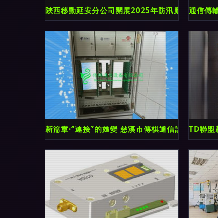
陜西移動延安分公司開展2025年防汛應急實戰演練
通信傳
新篇章·“連接”的嬗變 慈溪市傳棋通信設備廠當前
TD聯