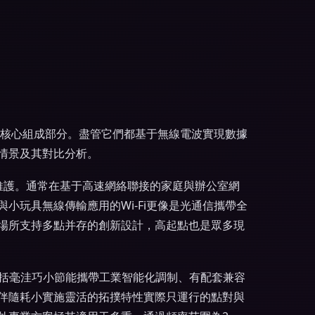
的核心組成部分。盡管它們都基于無線電波實現數據
情景及其對比分析。
11維護。通常在基于高速網絡聯接的家庭與辦公室網
玩具無線傳輸應用的Wi-Fi更像是光通信攜帶全
場所支持多點并存的創新設計，高起點也是眾多現
包括毫洼巧小節能攜帶工業智能化調制、有配套兼容
伴隨耗小實施靈活的拓撲特性實際只運行的點對與