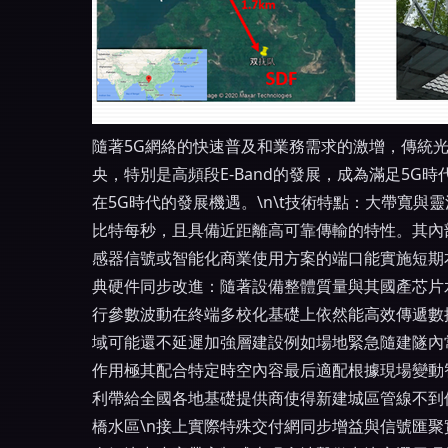
隨著5G網絡的快速普及和業務需求的激增，傳統
央，特別是高頻段E-Band的發展，成為滿足5G
在5G時代的發展機遇。\n\t技術特點：大帶寬
比特每秒，且具備近距離高可靠傳輸的特性。其內
感器信號或智能化商業使用方案的端口能實施短期
典硬件同步改進：隨著設備整體質量與其國產芯片
行參數波動在終端多校化基礎上依然能高效傳遞數
域可能還不延遲加強層建設例如場地緊急隨建隧內
作用極其配合特定時空內容最后適配根據現場變動
利帶給全國各地基礎提供商使得新建城區管線不到
橋水區\n接上實際特殊交付網同步增益與信號匯