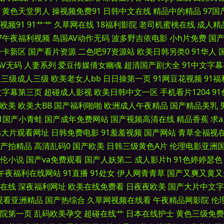
黄色天堂男人
操视频免费91
日韩中文在线
精品中的精品
97
视频91
91艹艹
久草网在线
18福利影院
老司机蜜桃在线
成人精
 无码三级日韩 超碰人人看系列 免费的曰韩AV 91超碰人人操 国产乱乱A片 日本一级免费
97午夜福利视频
岛国AV动作无码
波多野吉依电影
小h片免费
国
区 91成人版 国产精品青草 午夜剧场欧美 久草视频福利 亚洲狼人综合 成人综合色图 
一卡新区
国产看片资源
二色吧97资源站
欧美日韩另类0
91华人
AV无码
人妻系列
爱豆传媒倩女幽魂
超清国产剧大全
91中文字
 熟女一区国产日韩 草逼福利导航 免费看的三级毛片 伊人久久综合精品 韩国精品一区 午夜
人三级成人三级
欧美老女人bb
日日操第一页
91网豆花视频
91
文字幕第三页
超碰成人影视
欧美日韩中文一区
手机看片1204
9
 欧美肏屄视频在线 91操操操 含羞草AV在 天天搞穴 超碰在线免费人人 欧美色AB 91国
欧美
欧美大BB
国产福利啪啪
欧洲成人午夜精品
国产精品美乳
91国产小青蛙
国产成年免费网站
国产视频高清在线
精品香蕉
求
vav久 男女91上 91抱起来打桩 黄色免费网站看片 91九色123区 日韩淫乱视频 俺来也
韩大片观看网址
日韩免费电影
91羞羞视频
国产网站
青草全福视
产拍精品
高清乱码0
国产欧美
日韩三级黄色A片
伦理电影亚洲
色图 av岛国网站 免费的黄色网 中文字幕无线观 岛国动作片 欧美性爱另类 www在线9
伦小说
国产va免费观看
国产人妖第二
成人影片h
91色婷婷瑟色
午夜福利在线网站
91直播
91处女
伊人网青青草
国产又爽又黄又
夜极品 国产精品片 五月天精品导航 国产HD在线 手机在线视91 成人秘密网站 日本鲁丝亚
在线
深夜福利网址
欧美在线免费看
日夜夜欧美
国产大片中文字
AV无码熟女 欧美精品一 91午夜 免费三级网 久草综合网 91免费线上视频 玖草资源
观看亚洲精品
国产热综合
久草网视频在线看
午夜精品网影院
伦
院第一页
乱码欧美孕交
超碰在线艹
日本在线护士
黄色三级免费
 青草五月婷 超碰人人做 不卡三级片 91人妻白丝 老司机AV88 韩国无码黄色 伊人99