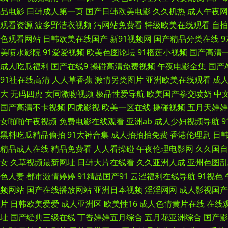
品电影
日韩成人第一页
国产日韩欧美电影
久久机热
成人午夜网
观看资源
波多野洁衣视频
污网站免费看
特级欧美在线观看
自拍
剧场 91亚洲色图 黄色软件精品99 午夜丝袜AV电影 豆花社区在线观看
色观看网站
日韩欧美在线国产
新91视频网
国产精品分类在线
另类av 麻豆传媟精选集 亚洲一二三元码 豆花AV永久地址 欧洲性生活社
美喷水影院
91爱爱视频
欧美色图论坛
91榴莲小视频
国产高清
成人吃瓜福利
国产在线9
操碰高清免费视频
午夜电影全集
国产
拍 色色看片 wwwav麻豆网 欧美Aⅴ在线 91成人视频 国产综合三级
91社在线高清
人人草香蕉
激情另类图片
亚洲欧美在线观看
成
大
无码四虎
女同激吻视频
极品性爱导航
欧美国产拳交喷奶
中
夜91 岛国有码av 人妖狼人另类 大香蕉一区 日韩激情在线 97色97好
国产高清不卡视频
四虎影视
欧美一区在线
操碰视频
五月天婷婷
女啪啪午夜视频
免费电影在线观看
亚洲ab
成人少妇视频导航
诱惑91 91操鸡 国产色网 三级无码网站 av资源共享 美国骚极品极品 a
黑料吃瓜精品偷拍
91大神合集
成人拍拍拍免费
香港伦理剧
日
精品成人在线
精品免费看
人人看操碰
午夜伦理电影网
久久国自
香一本AV 91n处女在线 韩国日本色色 亚洲偷拍天堂 国产10页 日韩另类
女
久草视频最新网址
日韩大片在线看
久久亚洲人成
亚州色图乱
色人妻
都市激情婷婷
91精品国产91
云涩福利在线导航
91视色
潮喷 91视屏黄色 欧美人妖在线 91天美 日屄图片 韩国av理论午夜 午
频网站
国产在线播放网站
亚洲日本视频
淫淫网网
成人影视国产
费 黄色老湿影片 亚洲福利二区 国产馆肏屄 操逼资源网 青娱乐青娱乐54 
片
日韩欧美爱爱
成人亚洲区
欧美性16
成人色情黄片在线
在线
址
国产经典三级在线
丁香婷婷五月综合
五月花亚洲综合
国产影
www青青艹 日韩美123视频 超碰人人澡 日本高清wwww www插com