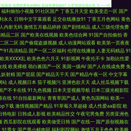
福利偷拍小视频
91社区国产
丁香五月天堂
欧美变态一区
国产
院毛片 东京热AV情趣 另类色亚洲 三级片AV的天堂 激情四射影院 天天操
利永久
日韩中文字幕观看
足交在线播放91
丁香五月色网站
黄色
人内射无码
激情五月极品婷婷
国产剧情精品
成人三级伦理免费
碰在线最新 免费的黄色的网站 超碰免费伪娘91 久草资源在线白浆 九一一区
清精品二区
国产欧美在线视频
欧美色综合网
91国产自拍偷拍
香
二区二区
国产偷窥盗摄视频
成人动漫网站观看
欧美第一页夜夜
 91性愛 国产女同视频 三级网站高清无码 91福利在线看 久久肏逼网 日韩
产91高清精品
国产一区二区福利
伦理在线播放
人妻无码精品
91
人黄色片 91洮色 草比视频线观看 国产夫妻3p 日韩精品免费看 伦理剧影
欧美ⅩⅩⅩⅩ乱
欧美色色六月天
91影视网
午夜伦不卡
加勒比性爱
在线
欧美裸模
萌白酱国产一区
美国一级AV
国产人在线成免费
免
网址 www春色国产 豆花入口 国产酒店久久网 久草福利资源ai 无码破解人
人妖射精
国产屁屁
国产精品天干天
国产精品午夜一区
中文字幕
网站
成人视频日本
茄子视频污
亚洲色欲天天
成人丝瓜视频下载
欧美性爱去干网 足交国产在线黑丝 黄网站大全免费 污版视频 av操超碰
国产不卡在线
91九色视频
日本天堂视频导航
日本三级光棍影院
源在线
91自拍最新网址
青青草国产成人
黄色岛国网站
欧美一
第一导航福利国产 av三级片网 老司机AV88 午夜影院毛片 丁香五月影院
pp下载
激情视频国产精品
91草莓久草超碰
成人性爱aa影院
欧
日韩电影
日韩成人影视
欧美精品性交
午夜宅男免费
另类亚洲色
1高清免费视频 国产aa麻豆 日本老司机草 91后入美女蜜桃 福利午夜理论
频
西瓜影院在线观看
欧美做受日韩
国产在线一
国产原创视频在
看
91男女
国产男小鲜肉同
福利影院网站
激情五月天色色
欧美极
亚洲黄网站网站 青娱乐91午夜 日本女人性淫视频 91网在在线播放 欧洲午夜