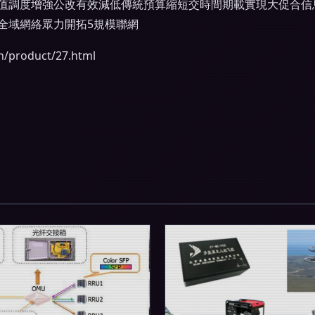
價值調度增強公改有效減低傳統預算縮短交時間期載實現大促合
全域網絡眾力開拓5規模聯網
product/27.html