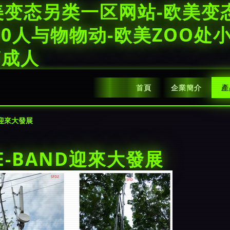
美变态另类一区网站-欧美变
Z0人与物物动-欧美ZOO处
W成人
首頁
企業簡介
產
d迎來大發展
E-BAND迎來大發展