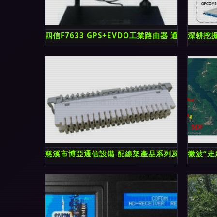
四信F7633 GPS+EVDO工業路由器 通信傳輸
深耕挖掘
慈溪市博亞通信設備 配線架產品系列及通信傳輸
微波“走