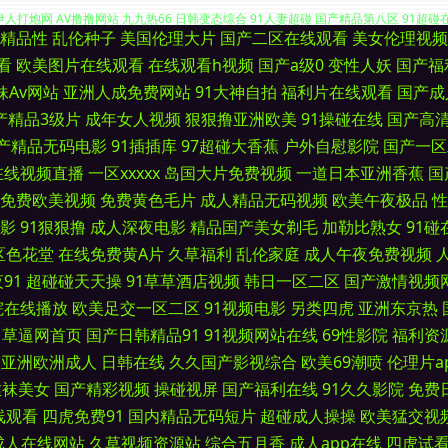
精品性
乱伦种子
美国伦理大片
国产二区在线观看
美女伦理视频
夜寂寞影院 超碰在线免费97 国产精品五区 久久尤物天堂 日本A∨中文字幕 四虎毛影
看
欧美图片在线观看
在线观看h视频
国产a级0
变性人妖
国产福
妹Av网站
亚洲人成免费网站
91大神自拍
福利片在线观看
国产成
人打炮网 AV撸撸网站 九九热66 日韩变态综合 91人妻超碰 国产精品第八区 91超
产精品3级片
成年女人视频
狠狠撸亚洲欧美
91操碰在线
国产高
产精品无码电影
91插插库
97超碰大香蕉
户外自慰影院
国产一区
第8页 亚洲综合自拍a片 菠萝αⅴ 日韩欧美中 91大神精品 超碰久热 五月婷婷六月花
在线视频直播
一区xxxxx
岛国大片免费视频
一道日本亚洲香蕉
国
 AV色福利网 九九热艹 操逼影视豆花社区 亚洲五区视频 不卡国产视频 日本女抠逼 伊
免费欧美视频
免费黄色毛片
成人精品无码视频
欧美午夜极品
性
影
91狠狠撸
成人深夜电影
精品国产美女剃毛
加勒比熟女
91碰
u麻豆 91干在线视频 ts国产人妖AV 国产午夜艹逼 蜜桃91亚洲精选 激情与性爱 老司机
区色花堂
在线免费黄A片
久草福利
乱伦家庭
成人午夜免费视频
91
超碰碰天天操
91草草酒店视频
韩日一区二区
国产激情视频
 综合色色综合 成人韩国在线看A 蜜桃狠狠综合色 综合欧美国产日韩 大香蕉伊人久久爱 
院在线播放
欧美足交一区二区
91视频电影
另类四虎
亚洲东京热
草逼网首页
国产日韩精品91
91视频网站在线
69性影院
福利资
超碰人一本道 欧美色图另类 亚洲综合中文网 操射人妖Ts 久久午夜神器 四虎探花社区 
亚洲欧洲成人
日韩在线
久久国产影视综合
欧美69潮喷
伦理片a
丝袜美女
国产精彩视频
操碰视屏
国产福利在线
91久久影院
免费
丝在线 国产中文11 人人妻人人操人人 91大神免费网址 www我操欧美 欧美亚综合网 9
线观看
四虎免费91
国内精品无码短片
超碰成人操操
欧美猛交视
成人在线网站
久草视频资源站
综合五月香
成人app在线
四虎试
院 黄色小网战 少妇黑丝足交 操逼首页 福利影院97 91视频免费入口 国产一二一二级 