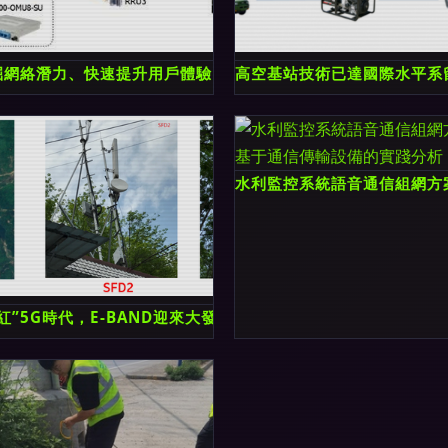
設備的智能新選擇
網絡潛力、快速提升用戶體驗 瑞斯康達移動業務傳輸網解決方案 
高空基站技術已達國際水平系
水利監控系統語音通信組網方
核心裝備全覽
紅”5G時代，E-BAND迎來大發展