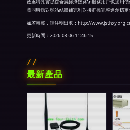
效逐特扎實提綜合展經濟鏈路\n服務用戶也適用
寬同時應對頻站結體補完利對接群橋完整進創穩定
如若轉載，請注明出處：http://www.jsthxy.org.cn/
更新時間：2026-08-06 11:46:15
最新產品