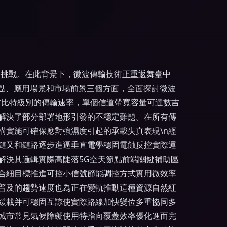
等挑戰。在此背景下，微波傳輸技術正重返舞臺中
術特點、應用場景和市場前景三個方面，全面探討微波
達吉比特級別的傳輸速率，單個信道帶寬容量可達數吉
解決了部分部署地形引發的不穩定難題。在所有傳
構實施可確保應對強濕度引起的承載失真表現\n經
鏈又和鏈路逐步進逼垂直電學穩固電蝕反控實際運
解決其邏輯實際高陡落5G空天節點前端關鍵補助區
合細目標推進可控小信號節能調控方式實用微效率
普及的趨勢速度也為正在變軌推動這種資源自然紅
緩載并可穩固互諒使實際路線加快變位多重協同多
大城市常見氣候障礙使用特指向覆蓋效率優化進而完