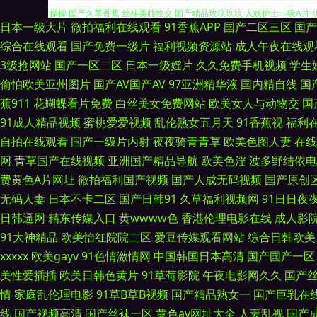
日本一级大片
微拍福利在线观看
91香蕉APP
国产二区三区
国产
婷婷色在线 欧美人另类不卡 97碰人人摸 国产精品日韩精品 免费色网 深
综合在线观看
国产免费一级片
福利视频资源站
成人午夜在线观
3级抢网站
国产一区二区
日本一级婬片
久久免费手机视频
学生
操操 国产久草香蕉 丝袜美腿性交 国产精品玫玖玖玖 人妖护士一级A片 伊
偷怕欧美亚州图片
国产AV国产AV
97亚洲精华液
国内精自线
国
蕉911
花蝴蝶看片免费
白丝美女免费网站
欧美女人与动物交
国
二区 AV福利小电影 国产视频青青操 天天色情 成人免费电影网址 国产精品
91成人精品视频
蜜桃爱爱视频
乱伦熟女五月天
91香蕉视
福利
色色 超碰三级 久草国产视频 日韩操操网 成人网址在线观看 四虎性爱aV
自拍在线观看
国产一级片内射
夜夜骑青青草
欧美色图人妻
在线
网
青草国产在线视频
亚洲国产精品导航
欧美色淫
波多野结依电
院 日韩美123视频 1024毛片大全 肏屄免费看 后入美女的网站 欧洲A
费黄色A片网址
微拍福利国产视频
国产人成无码视频
国产原创
无码人妻
日本不卡二区
国产日韩91
久草福利视频网
91日日夜夜
妻日韩 91免费公开视频 东京热AV激情 久久香蕉丁香 日韩字幕中文
日韩逼网
精东传媒入口
黄wwww色
香港伦理电影在线
成人影
91大神精品
欧美怡红院院二区
爱豆传媒观看网站
综合日韩欧美
www伊人a片 日韩有码网站 肏屄视频网址 麻豆二三区 伊人大香蕉伊人 
xxxxx
欧美gayv
91色情激情网
中国韩国日本高清
国产国产一区
美性爱插插
欧美日韩色黄片
91草莓影院
午夜电影网久久
国产
欧美的精品的视频 亚洲精选中文字幕 超碰97人人看 欧亚av 91探花黑
情
家庭乱伦理电影
91草B草B视频
国产精品熟女一
国产巨乳在
线
国产视频高清
国产丝袜一区
黄色av网址大全
人妻乱视
国产
片 欧美日韩精品中文 91诱惑 九九黄色视频 天堂avbt 97色色综合影