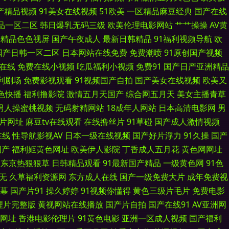
国产精品视频
91美女在线视频
51欧美
一区精品麻豆经典
国产在线
品一区二区
韩日爆乳无码三级
欧美伦理电影网站
艹艹操操
AV黄
影片 91自产精品国 久久艹手机在线 91爱爱网 国产中文 熟女东北 变态
产精品色色视屏
国产午夜成人
最新日韩精品
91福利视频导航
欧
欧美性变态网 91破解官网免费 精品偷拍 五月丁香福利影院 超碰97打炮偷
国产日韩一区二区
日本网站在线免费
免费潮喷
91原创国产视频
幕在线
免费在线小视频
吃瓜福利小视频
免费91
国产日产亚洲精品
福利姬 成人午夜福利剧场 欧洲肥婆a级网站 91色人妻 黄色地址五月天 午
福利剧场
免费影视观看
91视频国产自拍
国产美女在线视频
欧美又
1色快播
福利撸影院
激情五月天国产
综合网五月天
美女主播青草
产 黑料自拍网 丝袜诱惑毛片 豆花视频久久 色穴穴网 av高清电影资源 美女
男人操蜜桃视频
无码射精网站
18成年人网站
日本高清电影网
男
a片网址
麻豆tv在线观看
在线撸丝片
91草碰
国产成人激情视频
俺去也久久 欧美另类丝袜自拍 91黑丝后入 蜜芽91中出 91黄色图片 久久大
在线
性导航影视AV
日本一级在线视频
国产好片浮力
91久操
国产
国产
福利姬黄色网址
欧美伊人影院
丁香成人五月花
黄色网网址
1 人人操人人干网 97人人操人人插 欧美日韩精品中文 91熟女91 欧美AA
东京热狠狠草
日韩精品观看
91最新国产精品
一级黄色网
91色
无
久草福利资源网
东方成人在线
国产一级免费大片
成年免费视
洲 另类欧美 91豆花网动漫 另类播播 91国内产香蕉 老湿久久 91传媒免
幕
国产片91
操久婷婷
91视频你懂得
黄色三级片毛片
免费电影
在线 国产精品久久视频 97超鹏资源站 欧洲色三级 超碰97操 日本女同伦理
理片完整版
黄视网站在线播放
国产片自拍
国产在线91
AV亚洲网
网址
香港电影伦理片
91黄色电影
亚洲一区成人视频
国产福利
大香蕉 狠狠色97 伊人成人大香蕉 久草久热视频在线 AV草逼网 日韩A∨手机