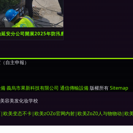
延安分公司開展2025年防汛應急實戰演練 筑牢汛期通信“生命
室（自主申報）
設備
義烏市果新科技有限公司
通信傳輸設備
版權所有
Sitemap
美容美发化妆学校
美变态不卡|欧美zOZo官网内射|欧美ZoZ0人与物物动|欧美