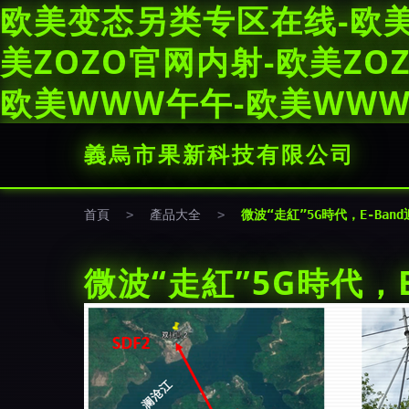
欧美变态另类专区在线-欧
美ZOZO官网内射-欧美ZO
欧美WWW午午-欧美WW
義烏市果新科技有限公司
首頁
>
產品大全
>
微波“走紅”5G時代，E-Ban
微波“走紅”5G時代，